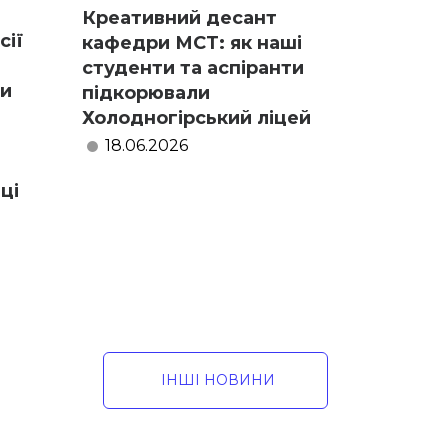
Креативний десант
сії
кафедри МСТ: як наші
студенти та аспіранти
ри
підкорювали
Холодногірський ліцей
18.06.2026
ці
ІНШІ НОВИНИ