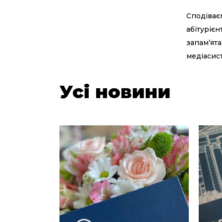
Сподіває
абітурієн
запам’ята
медіасист
Усі новини