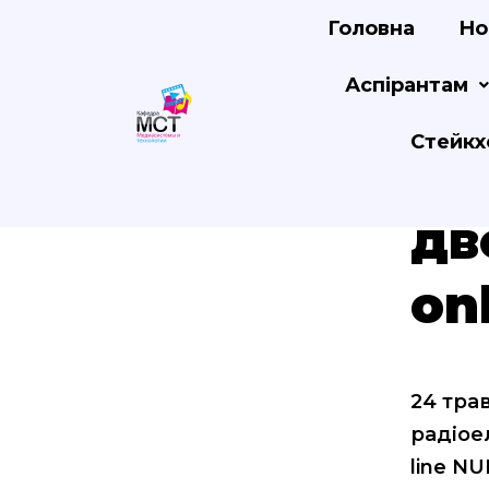
Головна
Но
Аспірантам
Стейкх
Де
дв
on
24 тра
радіое
line NU