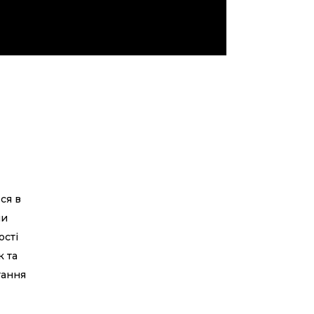
ся в
ли
ості
к та
тання