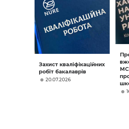
Пр
вж
Захист кваліфікаційних
МС
робіт бакалаврів
пр
20.07.2026
шк
1