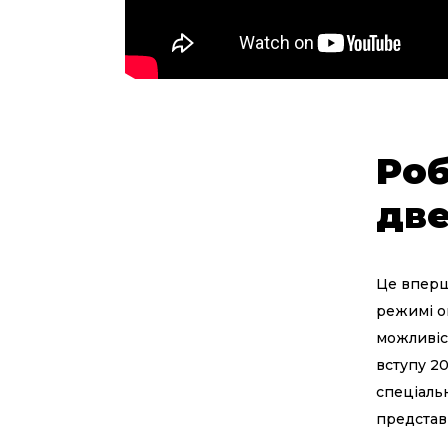
Роб
дв
Це вперше
режимі о
можливіс
вступу 2
спеціальн
представ