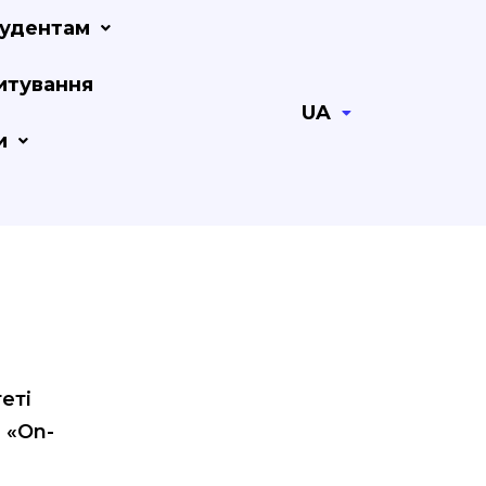
удентам
итування
UA
и
еті
 «On-