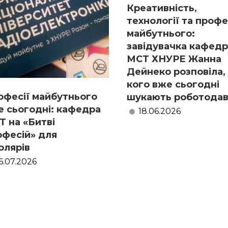
Креативність,
технології та профе
майбутнього:
завідувачка кафед
МСТ ХНУРЕ Жанна
Дейнеко розповіла,
кого вже сьогодні
офесії майбутнього
шукають роботодав
е сьогодні: кафедра
18.06.2026
Т на «Битві
офесій» для
олярів
6.07.2026