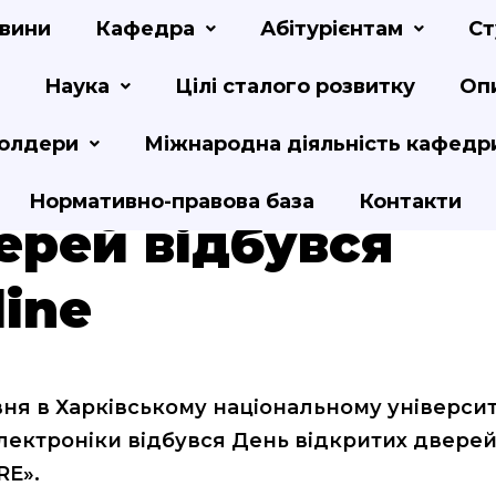
вини
Кафедра
Абітурієнтам
Ст
Наука
Цілі сталого розвитку
Оп
олдери
Міжнародна діяльність кафедр
нь відкритих
Нормативно-правова база
Контакти
ерей відбувся
line
вня в Харківському національному університ
лектроніки відбувся День відкритих дверей
RE».